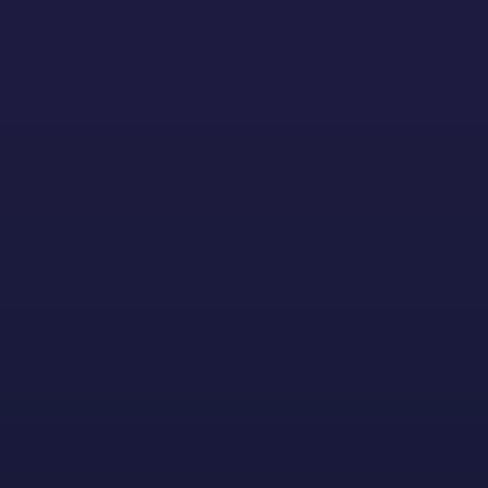
区块链
去中心化技术，应用于金融、供应链等领域